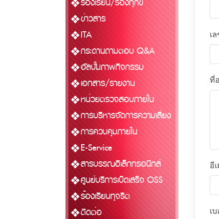
ร้องเรียน/ร้องทุกข์
ข่าวสาร
ITA
เล
กระดานถามตอบ Q&A
อัลบั้มภาพกิจกรรม
ที่อ
เอกสาร/รายงาน
หน่วยตรวจสอบภายใน
การบริหารจัดการความเสี่ยง
การควบคุมภายใน
E-Service
สารบรรณอิเล็กทรอนิกส์
อี
ศูนย์บริการเบ็ดเสร็จ OSS
ร้องเรียนทุจริต
ติดต่อ
เบ