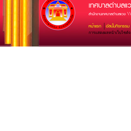
เทศบาลตำบลแ
สำนักงานเทศบาลตำบลแวง \\
หน้าแรก
อัลบั้มกิจกรรม
การแสดงผลหน้าเว็บไซต์จะส