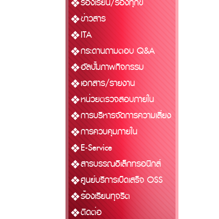
ร้องเรียน/ร้องทุกข์
ข่าวสาร
ITA
กระดานถามตอบ Q&A
อัลบั้มภาพกิจกรรม
เอกสาร/รายงาน
หน่วยตรวจสอบภายใน
การบริหารจัดการความเสี่ยง
การควบคุมภายใน
E-Service
สารบรรณอิเล็กทรอนิกส์
ศูนย์บริการเบ็ดเสร็จ OSS
ร้องเรียนทุจริต
ติดต่อ