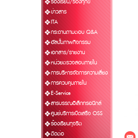
ร้องเรียน/ร้องทุกข์
ข่าวสาร
ITA
กระดานถามตอบ Q&A
อัลบั้มภาพกิจกรรม
เอกสาร/รายงาน
หน่วยตรวจสอบภายใน
การบริหารจัดการความเสี่ยง
การควบคุมภายใน
E-Service
สารบรรณอิเล็กทรอนิกส์
ศูนย์บริการเบ็ดเสร็จ OSS
ร้องเรียนทุจริต
ติดต่อ