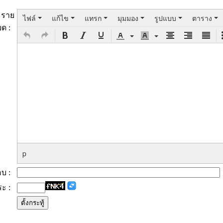
ราย
ไฟล์
แก้ไข
แทรก
มุมมอง
รูปแบบ
ตาราง
ยด :
p
ตอบ :
ระ :